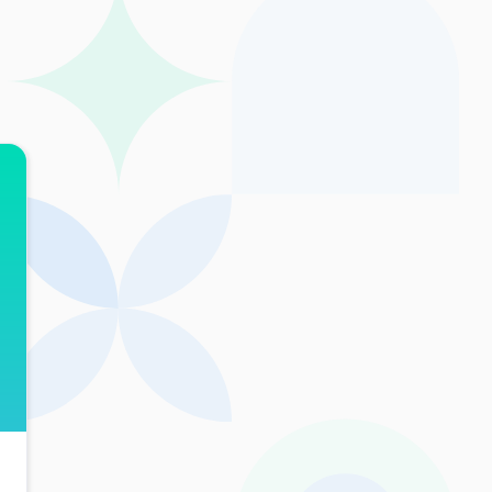
อก
เท
เ
แก
น
ต
S
ใ
ส
เฉ
T
ท
เ
แก
มู
T
เ
ข
พ