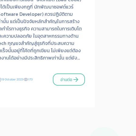
ม่ได้เป็นเพียงกฎที่ นักพัฒนาซอฟต์แวร์
Software Developer) ควรปฏิบัติตาม
ท่านั้น แต่เป็นปัจจัยหลักสำคัญในการสร้าง
ลกำไรทางธุรกิจ ความสามารถในการเติบโต
ละความปลอดภัย
ในอุตสาหกรรมทางด้าน
ech กุญแจสำคัญสู่ธุรกิจที่ประสบความ
เร็จนั้นอยู่ที่โค้ดที่ถูกเขียน ไม่เพียงแต่ต้อง
งานได้อย่างมีประสิทธิภาพเท่านั้น แต่ยัง
้องง่ายต่อการเข้าใจและดูแลอีกด้วย
“Bad
ode” ทำให้ก่อ “Technical Debt” อย่าง
ลี่ยงไม่ได้ และมีผลกระทบทางเศรษฐกิจที่
arrow_forward
อ่านต่อ
day
19 October 2023
visibility
173
ามารถวัดผลได้มากกว่าที่คุณเคยจินตนาการ
ล้ว Technical Debt คืออะไร?
“Technical
ebt (หนี้ทางเทคนิค)” คือการใช้ทางลัดใน
รเขียนโค้ด เพื่อแก้ปัญหาระยะสั้น หรือสร้าง
บบที่ใช้งานได้ในระยะสั้น ซึ่งส่งผลให้เกิดใน
ยะยาวที่แก้ไขยากขึ้นเรื่อยๆ เช่นเดียวกับการ
ดหนี้ทางการเงินที่ยิ่งเวลาผ่านไปก็จะยิ่งมีด