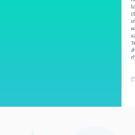
ไ
(
เ
ผ
แ
T
สำ
ทำ
ต
C
เ
calendar_to
ส
แ
D
กา
ระ
ระ
ติ