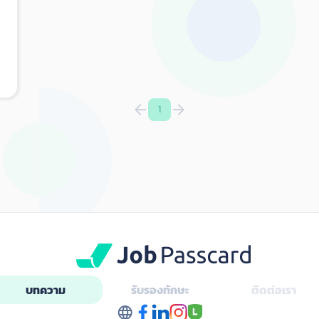
ม
จ
เ
S
ผ
ห
arrow_back
arrow_forward
1
ต
ข
ที
เพ
ส
ก
ปร
นั
ข
Ba
ห
บทความ
รับรองทักษะ
ติดต่อเรา
C
ก็